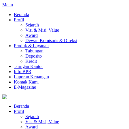
Menu
Beranda
Profil
Sejarah
Visi & Misi, Value
Award
Dewan Komisaris & Direksi
Produk & Layanan
Tabungan
Deposito
Kredit
Jaringan Kantor
Info BPR
Laporan Keuangan
Kontak Kami
E-Magazine
Beranda
Profil
Sejarah
Visi & Misi, Value
Award