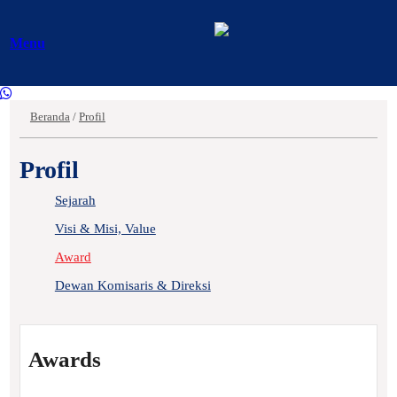
Menu
Beranda
/
Profil
Profil
Sejarah
Visi & Misi, Value
Award
Dewan Komisaris & Direksi
Awards