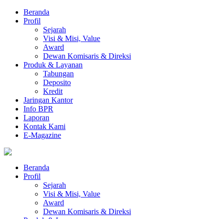
Beranda
Profil
Sejarah
Visi & Misi, Value
Award
Dewan Komisaris & Direksi
Produk & Layanan
Tabungan
Deposito
Kredit
Jaringan Kantor
Info BPR
Laporan
Kontak Kami
E-Magazine
Beranda
Profil
Sejarah
Visi & Misi, Value
Award
Dewan Komisaris & Direksi