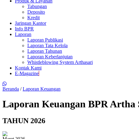
Produk & Layanan
Tabungan
Deposito
Kredit
Jaringan Kantor
Info BPR
Laporan
Laporan Publikasi
Laporan Tata Kelola
Laporan Tahunan
Laporan Keberlanjutan
Whistleblowing System Arthasari
Kontak Kami
E-Magazine
Beranda
/
Laporan Keuangan
Laporan Keuangan BPR Artha S
TAHUN 2026
Maret 2026