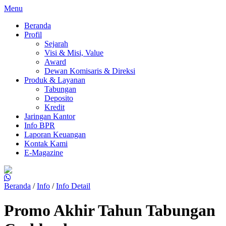
Menu
Beranda
Profil
Sejarah
Visi & Misi, Value
Award
Dewan Komisaris & Direksi
Produk & Layanan
Tabungan
Deposito
Kredit
Jaringan Kantor
Info BPR
Laporan Keuangan
Kontak Kami
E-Magazine
Beranda
/
Info
/
Info Detail
Promo Akhir Tahun Tabungan