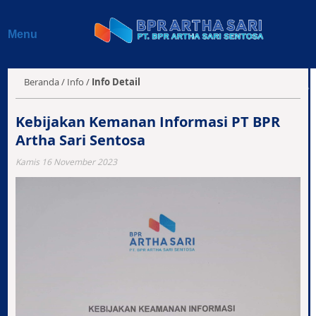
Beranda
Menu
Profil
Produk & Layanan
Beranda
/
Info
/
Info Detail
Jaringan Kantor
Kebijakan Kemanan Informasi PT BPR
Artha Sari Sentosa
Info BPR
Kamis 16 November 2023
Laporan Keuangan
Kontak Kami
E-Magazine