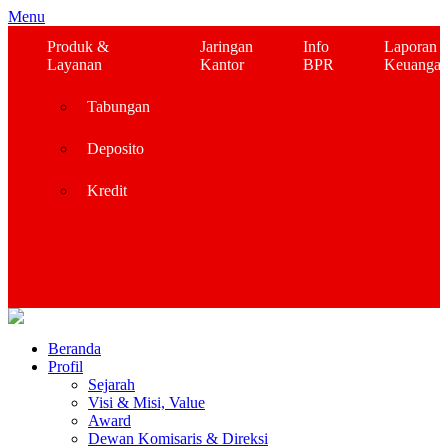
Menu
Produk &
Jaringan
Info
Laporan
Layanan
Kantor
BPR
Keuanga
Tabungan
Deposito
Kredit
Beranda
Profil
Sejarah
Visi & Misi, Value
Award
Dewan Komisaris & Direksi