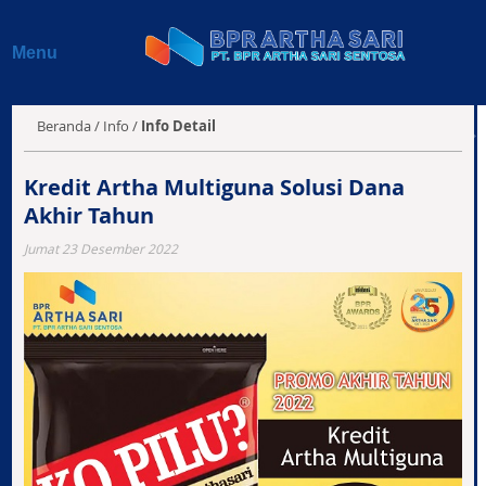
Beranda
Menu
Profil
Produk & Layanan
Beranda
/
Info
/
Info Detail
Jaringan Kantor
Kredit Artha Multiguna Solusi Dana
Akhir Tahun
Info BPR
Jumat 23 Desember 2022
Laporan Keuangan
Kontak Kami
E-Magazine