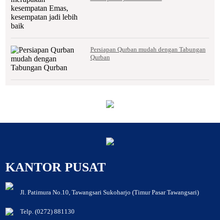
Persiapan Qurban mudah dengan Tabungan
Qurban
KANTOR PUSAT
Jl. Patimura No.10, Tawangsari Sukoharjo (Timur Pasar Tawangsari)
Telp. (0272) 881130