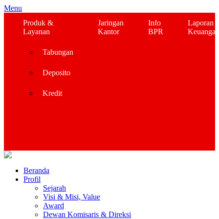
Menu
Produk &
Jaringan
Info
Laporan
Layanan
Kantor
BPR
Keuanga
Tabungan
Deposito
Kredit
Beranda
Profil
Sejarah
Visi & Misi, Value
Award
Dewan Komisaris & Direksi