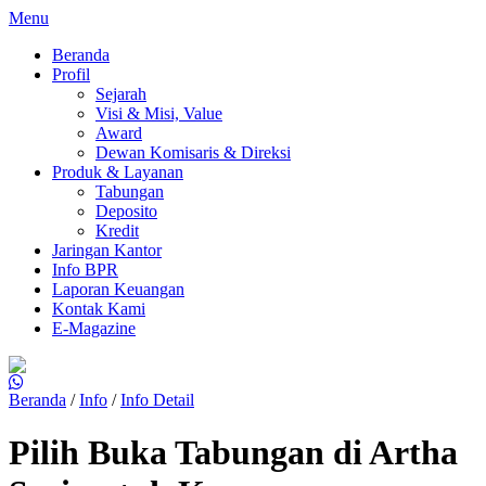
Menu
Beranda
Profil
Sejarah
Visi & Misi, Value
Award
Dewan Komisaris & Direksi
Produk & Layanan
Tabungan
Deposito
Kredit
Jaringan Kantor
Info BPR
Laporan Keuangan
Kontak Kami
E-Magazine
Beranda
/
Info
/
Info Detail
Pilih Buka Tabungan di Artha