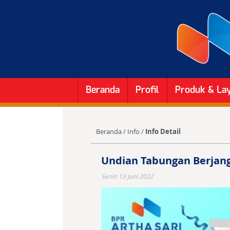
Beranda
Profil
Produk & La
Beranda
/
Info
/
Info Detail
Undian Tabungan Berjang
Senin 13 Juni 2022