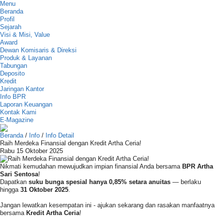
Menu
Beranda
Profil
Sejarah
Visi & Misi, Value
Award
Dewan Komisaris & Direksi
Produk & Layanan
Tabungan
Deposito
Kredit
Jaringan Kantor
Info BPR
Laporan Keuangan
Kontak Kami
E-Magazine
Beranda
/
Info
/
Info Detail
Raih Merdeka Finansial dengan Kredit Artha Ceria!
Rabu 15 Oktober 2025
Nikmati kemudahan mewujudkan impian finansial Anda bersama
BPR Artha
Sari Sentosa
!
Dapatkan
suku bunga spesial hanya 0,85% setara anuitas
— berlaku
hingga
31 Oktober 2025
.
Jangan lewatkan kesempatan ini - ajukan sekarang dan rasakan manfaatnya
bersama
Kredit Artha Ceria
!