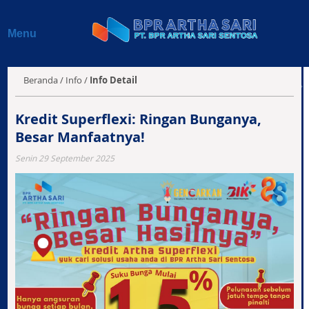
Beranda
Menu
Profil
Produk & Layanan
Beranda
/
Info
/
Info Detail
Jaringan Kantor
Kredit Superflexi: Ringan Bunganya,
Besar Manfaatnya!
Info BPR
Senin 29 September 2025
Laporan Keuangan
Kontak Kami
E-Magazine