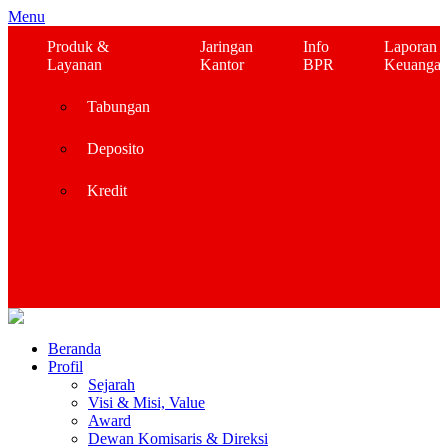
Menu
Produk &
Jaringan
Info
Laporan
Layanan
Kantor
BPR
Keuanga
Tabungan
Deposito
Kredit
Beranda
Profil
Sejarah
Visi & Misi, Value
Award
Dewan Komisaris & Direksi