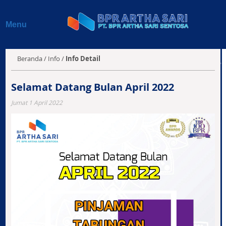
Beranda
Menu
Profil
Produk & Layanan
Beranda
/
Info
/
Info Detail
Jaringan Kantor
Selamat Datang Bulan April 2022
Info BPR
Jumat 1 April 2022
Laporan Keuangan
Kontak Kami
E-Magazine