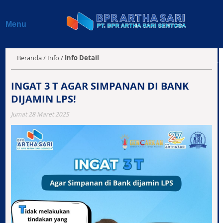
Beranda
Menu
Profil
Produk & Layanan
Beranda
/
Info
/
Info Detail
Jaringan Kantor
INGAT 3 T AGAR SIMPANAN DI BANK
DIJAMIN LPS!
Info BPR
Jumat 28 Maret 2025
Laporan Keuangan
Kontak Kami
E-Magazine