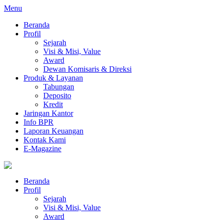
Menu
Beranda
Profil
Sejarah
Visi & Misi, Value
Award
Dewan Komisaris & Direksi
Produk & Layanan
Tabungan
Deposito
Kredit
Jaringan Kantor
Info BPR
Laporan Keuangan
Kontak Kami
E-Magazine
Beranda
Profil
Sejarah
Visi & Misi, Value
Award