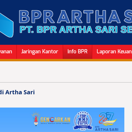
yanan
Jaringan Kantor
Info BPR
Laporan Keua
i Artha Sari