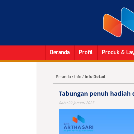
Beranda
Profil
Produk & La
Beranda
/
Info
/
Info Detail
Tabungan penuh hadiah d
Rabu 22 Januari 2025