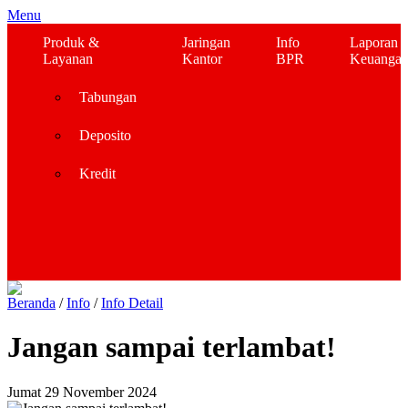
Menu
Produk &
Jaringan
Info
Laporan
Layanan
Kantor
BPR
Keuanga
Tabungan
Deposito
Kredit
Beranda
/
Info
/
Info Detail
Jangan sampai terlambat!
Jumat 29 November 2024