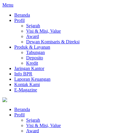
Menu
Beranda
Profil
Sejarah
Visi & Misi, Value
Award
Dewan Komisaris & Direksi
Produk & Layanan
Tabungan
Deposito
Kredit
Jaringan Kantor
Info BPR
Laporan Keuangan
Kontak Kami
E-Magazine
Beranda
Profil
Sejarah
Visi & Misi, Value
Award