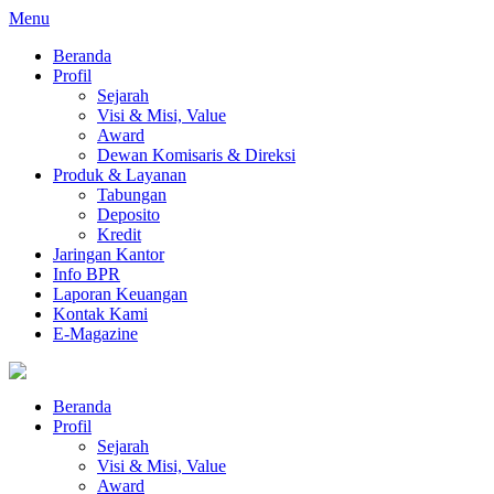
Menu
Beranda
Profil
Sejarah
Visi & Misi, Value
Award
Dewan Komisaris & Direksi
Produk & Layanan
Tabungan
Deposito
Kredit
Jaringan Kantor
Info BPR
Laporan Keuangan
Kontak Kami
E-Magazine
Beranda
Profil
Sejarah
Visi & Misi, Value
Award